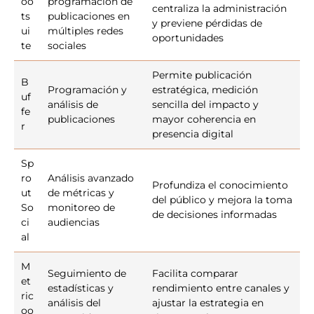
oo
programación de
centraliza la administración
ts
publicaciones en
y previene pérdidas de
ui
múltiples redes
oportunidades
te
sociales
Permite publicación
B
Programación y
estratégica, medición
uf
análisis de
sencilla del impacto y
fe
publicaciones
mayor coherencia en
r
presencia digital
Sp
ro
Análisis avanzado
Profundiza el conocimiento
ut
de métricas y
del público y mejora la toma
So
monitoreo de
de decisiones informadas
ci
audiencias
al
M
Seguimiento de
Facilita comparar
et
estadísticas y
rendimiento entre canales y
ric
análisis del
ajustar la estrategia en
oo