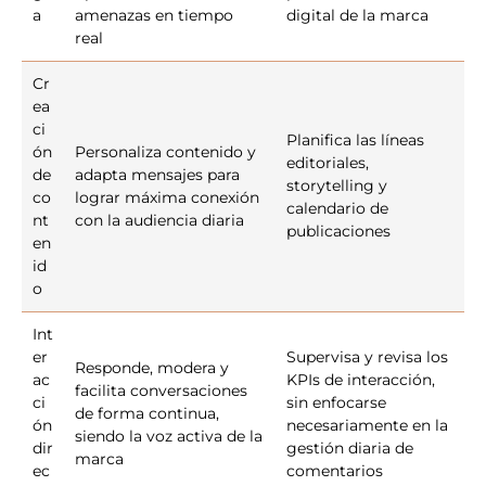
a
amenazas en tiempo
digital de la marca
real
Cr
ea
ci
Planifica las líneas
ón
Personaliza contenido y
editoriales,
de
adapta mensajes para
storytelling y
co
lograr máxima conexión
calendario de
nt
con la audiencia diaria
publicaciones
en
id
o
Int
er
Supervisa y revisa los
Responde, modera y
ac
KPIs de interacción,
facilita conversaciones
ci
sin enfocarse
de forma continua,
ón
necesariamente en la
siendo la voz activa de la
dir
gestión diaria de
marca
ec
comentarios