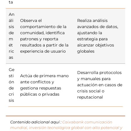
ta
An
áli
Observa el
Realiza análisis
sis
comportamiento de la
avanzados de datos,
de
comunidad, identifica
ajustando la
m
patrones y reporta
estrategia para
ét
resultados a partir de la
alcanzar objetivos
ric
experiencia de usuario
globales
as
Ge
Desarrolla protocolos
sti
Actúa de primera mano
y manuales para
ón
ante conflictos y
actuación en casos de
de
gestiona respuestas
crisis social o
cri
públicas o privadas
reputacional
sis
Contenido adicional aquí :
Caixabank comunicación
mundial, inversión tecnológica global con alto potencial y