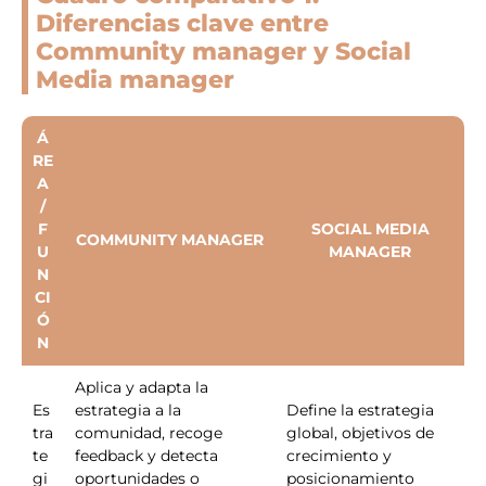
Diferencias clave entre
Community manager y Social
Media manager
Á
RE
A
/
F
SOCIAL MEDIA
COMMUNITY MANAGER
U
MANAGER
N
CI
Ó
N
Aplica y adapta la
Es
estrategia a la
Define la estrategia
tra
comunidad, recoge
global, objetivos de
te
feedback y detecta
crecimiento y
gi
oportunidades o
posicionamiento