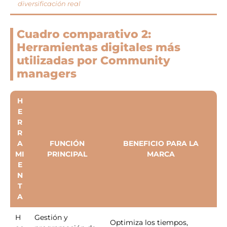
diversificación real
Cuadro comparativo 2:
Herramientas digitales más
utilizadas por Community
managers
H
E
R
R
A
FUNCIÓN
BENEFICIO PARA LA
MI
PRINCIPAL
MARCA
E
N
T
A
H
Gestión y
Optimiza los tiempos,