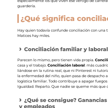
especialmente los que viven ese vértigo de carreras
guardería.
¿Qué significa concili
Hay quien todavía confunde conciliación con una ta
Matices hay miles.
Conciliación familiar y labor
Parecen lo mismo, pero tienen vida propia.
Concil
casa y el trabajo.
Conciliación laboral
: más cuadríc
liándose en la rutina real, que ni Pinterest ni tut
la enfermedad del niño, quien pasa de despacho a s
logística familiar. Todo contribuye a apagar fuegos 
Igualdad. Reparto. Que nadie se queme más que o
¿Qué se consigue? Ganancias i
y empleados