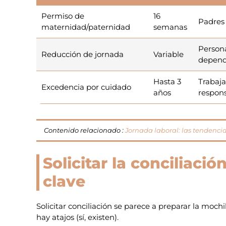
Permiso de
16
Padres
maternidad/paternidad
semanas
Person
Reducción de jornada
Variable
depend
Hasta 3
Trabaja
Excedencia por cuidado
años
respons
Contenido relacionado :
Jornada laboral: las tendenci
Solicitar la conciliació
clave
Solicitar conciliación se parece a preparar la mochil
hay atajos (sí, existen).