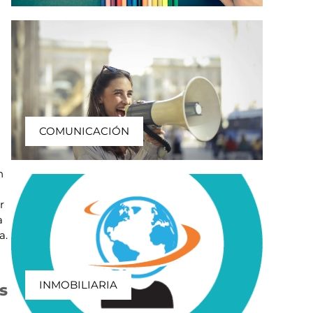
a
COMUNICACIÓN
n
r
a
a.
INMOBILIARIA
s