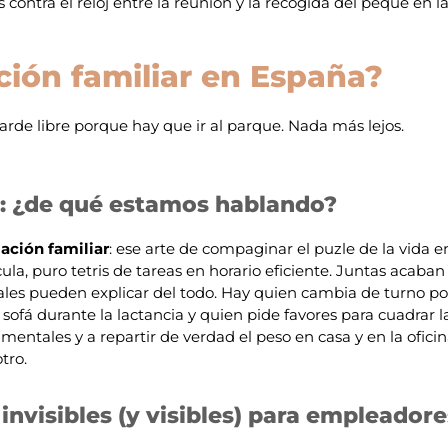
 contra el reloj entre la reunión y la recogida del peque en l
ación familiar en España?
rde libre porque hay que ir al parque. Nada más lejos.
al: ¿de qué estamos hablando?
iación familiar
: ese arte de compaginar el puzle de la vida e
ula, puro tetris de tareas en horario eficiente. Juntas acaban
oriales pueden explicar del todo. Hay quien cambia de turno po
ofá durante la lactancia y quien pide favores para cuadrar l
mentales y a repartir de verdad el peso en casa y en la oficin
tro.
nvisibles (y visibles) para empleadore