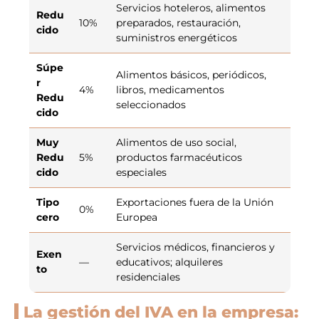
Servicios hoteleros, alimentos
Redu
10%
preparados, restauración,
cido
suministros energéticos
Súpe
Alimentos básicos, periódicos,
r
4%
libros, medicamentos
Redu
seleccionados
cido
Muy
Alimentos de uso social,
Redu
5%
productos farmacéuticos
cido
especiales
Tipo
Exportaciones fuera de la Unión
0%
cero
Europea
Servicios médicos, financieros y
Exen
—
educativos; alquileres
to
residenciales
La gestión del IVA en la empresa: