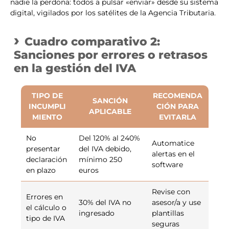
nadie la perdona: todos a pulsar «enviar» desde su sistema
digital, vigilados por los satélites de la Agencia Tributaria.
Cuadro comparativo 2:
Sanciones por errores o retrasos
en la gestión del IVA
TIPO DE
RECOMENDA
SANCIÓN
INCUMPLI
CIÓN PARA
APLICABLE
MIENTO
EVITARLA
No
Del 120% al 240%
Automatice
presentar
del IVA debido,
alertas en el
declaración
mínimo 250
software
en plazo
euros
Revise con
Errores en
30% del IVA no
asesor/a y use
el cálculo o
ingresado
plantillas
tipo de IVA
seguras