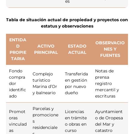
es
Tabla de situación actual de propiedad y proyectos con
estatus y observaciones
ENTIDA
OBSERVACIO
D
ACTIVO
ESTADO
NES Y
PROPIE
PRINCIPAL
ACTUAL
FUENTES
TARIA
Fondo
Notas de
Complejo
Transferida
compra
prensa
turístico
en gestión
dor
registro
Marina d’Or
por nuevo
identific
mercantil y
y balneario
dueño
ado
escrituras
Parcelas y
Promot
Licencias
Ayuntamient
promocione
oras
en trámite
o de Oropesa
s
vinculad
o obras en
del Mar y
residenciale
as
curso
catastro
s