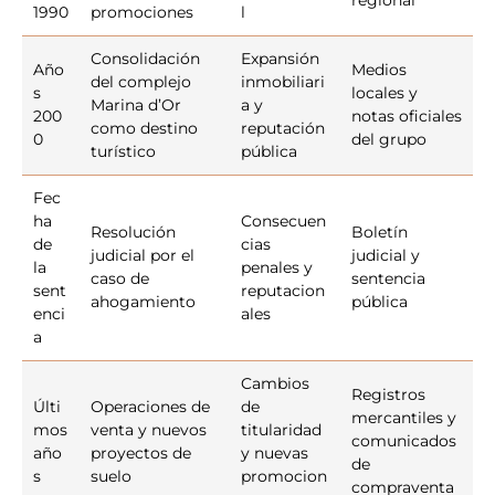
regional
1990
promociones
l
Consolidación
Expansión
Año
Medios
del complejo
inmobiliari
s
locales y
Marina d’Or
a y
200
notas oficiales
como destino
reputación
0
del grupo
turístico
pública
Fec
ha
Consecuen
Resolución
Boletín
de
cias
judicial por el
judicial y
la
penales y
caso de
sentencia
sent
reputacion
ahogamiento
pública
enci
ales
a
Cambios
Registros
Últi
Operaciones de
de
mercantiles y
mos
venta y nuevos
titularidad
comunicados
año
proyectos de
y nuevas
de
s
suelo
promocion
compraventa