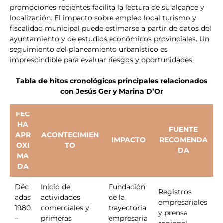
promociones recientes facilita la lectura de su alcance y
localización. El impacto sobre empleo local turismo y
fiscalidad municipal puede estimarse a partir de datos del
ayuntamiento y de estudios económicos provinciales. Un
seguimiento del planeamiento urbanístico es
imprescindible para evaluar riesgos y oportunidades.
Tabla de hitos cronológicos principales relacionados
con Jesús Ger y Marina D’Or
FEC
HA
FUENTE
APR
ACONTECIMIEN
IMPACTO
RECOMENDA
OXI
TO
DA
MA
DA
Déc
Inicio de
Fundación
Registros
adas
actividades
de la
empresariales
1980
comerciales y
trayectoria
y prensa
–
primeras
empresaria