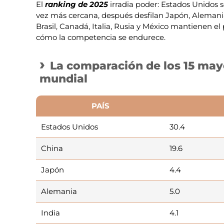
El
ranking de 2025
irradia poder: Estados Unidos
vez más cercana, después desfilan Japón, Alemania e
Brasil, Canadá, Italia, Rusia y México mantienen el
cómo la competencia se endurece.
La comparación de los 15 may
mundial
PAÍS
Estados Unidos
30.4
China
19.6
Japón
4.4
Alemania
5.0
India
4.1