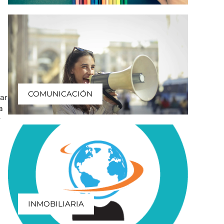
COMUNICACIÓN
zar
a
r
INMOBILIARIA