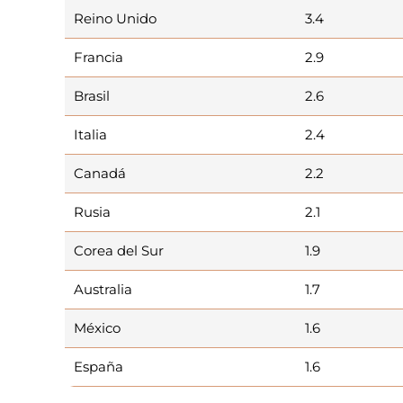
Reino Unido
3.4
Francia
2.9
Brasil
2.6
Italia
2.4
Canadá
2.2
Rusia
2.1
Corea del Sur
1.9
Australia
1.7
México
1.6
España
1.6