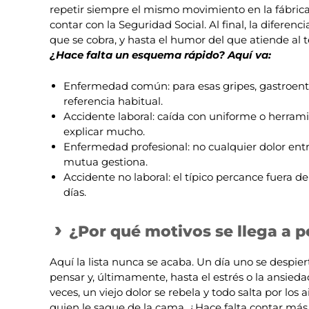
repetir siempre el mismo movimiento en la fábrica
contar con la Seguridad Social. Al final, la difere
que se cobra, y hasta el humor del que atiende al t
¿Hace falta un esquema rápido? Aquí va:
Enfermedad común: para esas gripes, gastroenterit
referencia habitual.
Accidente laboral: caída con uniforme o herrami
explicar mucho.
Enfermedad profesional: no cualquier dolor entra
mutua gestiona.
Accidente no laboral: el típico percance fuera d
días.
¿Por qué motivos se llega a pe
Aquí la lista nunca se acaba. Un día uno se despiert
pensar y, últimamente, hasta el estrés o la ansieda
veces, un viejo dolor se rebela y todo salta por lo
quien le saque de la cama. ¿Hace falta contar más