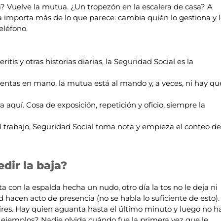
? Vuelve la mutua. ¿Un tropezón en la escalera de casa? A
ncia importa más de lo que parece: cambia quién lo gestiona y 
eléfono.
is y otras historias diarias, la Seguridad Social es la
entas en mano, la mutua está al mando y, a veces, ni hay qu
 aquí. Cosa de exposición, repetición y oficio, siempre la
el trabajo, Seguridad Social toma nota y empieza el conteo de
dir la baja?
a con la espalda hecha un nudo, otro día la tos no le deja ni
d hacen acto de presencia (no se habla lo suficiente de esto).
s aires. Hay quien aguanta hasta el último minuto y luego no h
 ejemplos? Nadie olvida cuándo fue la primera vez que le