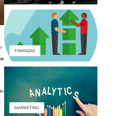
ar
FINANZAS
to
do
a
MARKETING