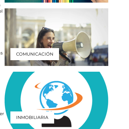
a
el
as
COMUNICACIÓN
er
INMOBILIARIA